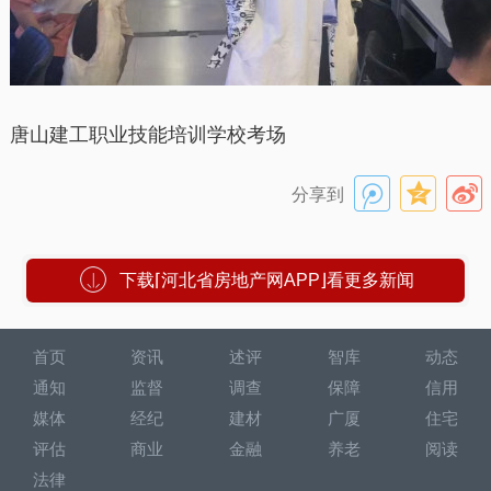
唐山建工职业技能培训学校考场
分享到
下载⌈河北省房地产网APP⌋看更多新闻
首页
资讯
述评
智库
动态
通知
监督
调查
保障
信用
媒体
经纪
建材
广厦
住宅
评估
商业
金融
养老
阅读
法律